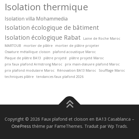
Isolation thermique
Isolation villa Mohammedia
Isolation écologique de bâtiment
Isolation écologique Rabat
Laine de Roche Maroc
MARTOUB
mortier de plâtre
mortier de plâtre projeter
Ossature métallique cloison
plafond acoustique Maroc
Plaque de plâtre BA13
plâtre projeté
plâtre projeté Maroc
prix faux plafond Armstrong Maroc
prix main-dœuvre plafond Maroc
prix plafond modulaire Maroc
Rénovation BA13 Maroc
Soufflage Maroc
techniques plâtre
tendances faux plafond 2026
Copyright © 2026 Faux plafond et cloison en BA13 Casablanca
–
OnePress
thème par FameThemes. Traduit par Wp Trads.