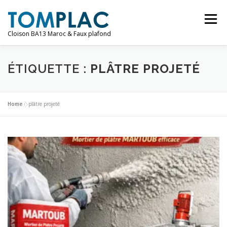
Aller
au
Menu
contenu
Cloison BA13 Maroc & Faux plafond
AMÉNAGEMENT
SERVICES
PRODUIT
ÉTIQUETTE :
PLÂTRE PROJETÉ
CONTACT
Home
»
plâtre projeté