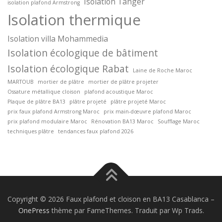
Isolation Tanger
isolation plafond Armstrong
Isolation thermique
Isolation villa Mohammedia
Isolation écologique de bâtiment
Isolation écologique Rabat
Laine de Roche Maroc
MARTOUB
mortier de plâtre
mortier de plâtre projeter
Ossature métallique cloison
plafond acoustique Maroc
Plaque de plâtre BA13
plâtre projeté
plâtre projeté Maroc
prix faux plafond Armstrong Maroc
prix main-dœuvre plafond Maroc
prix plafond modulaire Maroc
Rénovation BA13 Maroc
Soufflage Maroc
techniques plâtre
tendances faux plafond 2026
Copyright © 2026 Faux plafond et cloison en BA13 Casablanca
–
OnePress
thème par FameThemes. Traduit par Wp Trads.