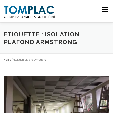
Aller
au
Menu
contenu
Cloison BA13 Maroc & Faux plafond
AMÉNAGEMENT
SERVICES
PRODUIT
ÉTIQUETTE :
ISOLATION
PLAFOND ARMSTRONG
CONTACT
Home
»
isolation plafond Armstrong