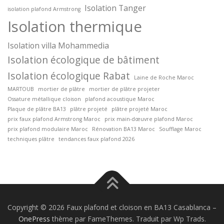
Isolation Tanger
isolation plafond Armstrong
Isolation thermique
Isolation villa Mohammedia
Isolation écologique de bâtiment
Isolation écologique Rabat
Laine de Roche Maroc
MARTOUB
mortier de plâtre
mortier de plâtre projeter
Ossature métallique cloison
plafond acoustique Maroc
Plaque de plâtre BA13
plâtre projeté
plâtre projeté Maroc
prix faux plafond Armstrong Maroc
prix main-dœuvre plafond Maroc
prix plafond modulaire Maroc
Rénovation BA13 Maroc
Soufflage Maroc
techniques plâtre
tendances faux plafond 2026
Copyright © 2026 Faux plafond et cloison en BA13 Casablanca
–
OnePress
thème par FameThemes. Traduit par Wp Trads.