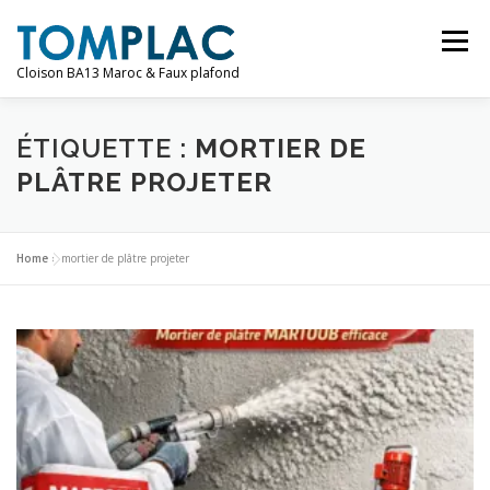
Aller
au
Menu
contenu
Cloison BA13 Maroc & Faux plafond
AMÉNAGEMENT
SERVICES
PRODUIT
ÉTIQUETTE :
MORTIER DE
PLÂTRE PROJETER
CONTACT
Home
»
mortier de plâtre projeter