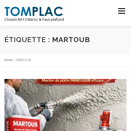
Aller
au
Menu
contenu
Cloison BA13 Maroc & Faux plafond
AMÉNAGEMENT
SERVICES
PRODUIT
ÉTIQUETTE :
MARTOUB
CONTACT
Home
»
MARTOUB