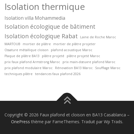
Isolation thermique
Isolation villa Mohammedia
Isolation écologique de bâtiment
Isolation écologique Rabat
Laine de Roche Maroc
MARTOUB
mortier de plâtre
mortier de plâtre projeter
Ossature métallique cloison
plafond acoustique Maroc
Plaque de plâtre BA13
plâtre projeté
plâtre projeté Maroc
prix faux plafond Armstrong Maroc
prix main-dœuvre plafond Maroc
prix plafond modulaire Maroc
Rénovation BA13 Maroc
Soufflage Maroc
techniques plâtre
tendances faux plafond 2026
Copyright © 2026 Faux plafond et cloison en BA13 Casablanca
–
OnePress
thème par FameThemes. Traduit par Wp Trads.